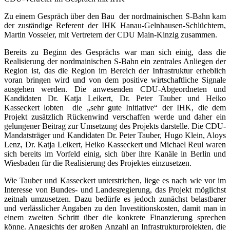
Zu einem Gespräch über den Bau der nordmainischen S-Bahn kam
der zuständige Referent der IHK Hanau-Gelnhausen-Schlüchtern,
Martin Vosseler, mit Vertretern der CDU Main-Kinzig zusammen.
Bereits zu Beginn des Gesprächs war man sich einig, dass die
Realisierung der nordmainischen S-Bahn ein zentrales Anliegen der
Region ist, das die Region im Bereich der Infrastruktur erheblich
voran bringen wird und von dem positive wirtschaftliche Signale
ausgehen werden. Die anwesenden CDU-Abgeordneten und
Kandidaten Dr. Katja Leikert, Dr. Peter Tauber und Heiko
Kasseckert lobten die „sehr gute Initiative“ der IHK, die dem
Projekt zusätzlich Rückenwind verschaffen werde und daher ein
gelungener Beitrag zur Umsetzung des Projekts darstelle. Die CDU-
Mandatsträger und Kandidaten Dr. Peter Tauber, Hugo Klein, Aloys
Lenz, Dr. Katja Leikert, Heiko Kasseckert und Michael Reul waren
sich bereits im Vorfeld einig, sich über ihre Kanäle in Berlin und
Wiesbaden für die Realisierung des Projektes einzusetzen.
Wie Tauber und Kasseckert unterstrichen, liege es nach wie vor im
Interesse von Bundes- und Landesregierung, das Projekt möglichst
zeitnah umzusetzen. Dazu bedürfe es jedoch zunächst belastbarer
und verlässlicher Angaben zu den Investitionskosten, damit man in
einem zweiten Schritt über die konkrete Finanzierung sprechen
könne. Angesichts der großen Anzahl an Infrastrukturprojekten, die