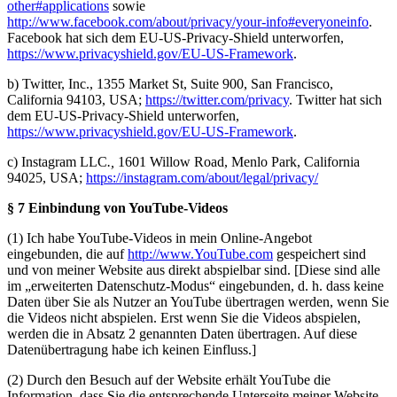
other#applications
sowie
http://www.facebook.com/about/privacy/your-info#everyoneinfo
.
Facebook hat sich dem EU-US-Privacy-Shield unterworfen,
https://www.privacyshield.gov/EU-US-Framework
.
b) Twitter, Inc., 1355 Market St, Suite 900, San Francisco,
California 94103, USA;
https://twitter.com/privacy
. Twitter hat sich
dem EU-US-Privacy-Shield unterworfen,
https://www.privacyshield.gov/EU-US-Framework
.
c) Instagram LLC
.,
1601 Willow Road, Menlo Park, California
94025, USA;
https://instagram.com/about/legal/privacy/
§ 7 Einbindung von YouTube-Videos
(1) Ich habe YouTube-Videos in mein Online-Angebot
eingebunden, die auf
http://www.YouTube.com
gespeichert sind
und von meiner Website aus direkt abspielbar sind. [Diese sind alle
im „erweiterten Datenschutz-Modus“ eingebunden, d. h. dass keine
Daten über Sie als Nutzer an YouTube übertragen werden, wenn Sie
die Videos nicht abspielen. Erst wenn Sie die Videos abspielen,
werden die in Absatz 2 genannten Daten übertragen. Auf diese
Datenübertragung habe ich keinen Einfluss.]
(2) Durch den Besuch auf der Website erhält YouTube die
Information, dass Sie die entsprechende Unterseite meiner Website