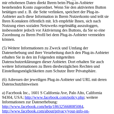
mir erhobenen Daten direkt Ihrem beim Plug-in-Anbieter
bestehenden Konto zugeordnet. Wenn Sie den aktivierten Button
betätigen und z. B. die Seite verlinken, speichert der Plug-in-
Anbieter auch diese Information in Ihrem Nutzerkonto und teilt sie
Ihren Kontakten öffentlich mit. Ich empfehle Ihnen, sich nach
Nutzung eines sozialen Netzwerks regelmäßig auszuloggen,
insbesondere jedoch vor Aktivierung des Buttons, da Sie so eine
Zuordnung zu Ihrem Profil bei dem Plug-in-Anbieter vermeiden
können.
(5) Weitere Informationen zu Zweck und Umfang der
Datenerhebung und ihrer Verarbeitung durch den Plug-in-Anbieter
erhalten Sie in den im Folgenden mitgeteilten
Datenschutzerklärungen dieser Anbieter. Dort erhalten Sie auch
weitere Informationen zu Ihren diesbezüglichen Rechten und
Einstellungsmöglichkeiten zum Schutze Ihrer Privatsphäre.
(6) Adressen der jeweiligen Plug-in-Anbieter und URL mit deren
Datenschutzhinweisen
a) Facebook Inc., 1601 S California Ave, Palo Alto, California
94304, USA;
http://www.facebook.com/policy.php
; weitere
Informationen zur Datenerhebung:
http://www.facebook.com/help/186325668085084
,
http://www.facebook.com/about/privacy/your-info-on-