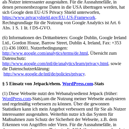
als Nutzer interessanter ausgestalten. Für die Ausnahmefälle, in
denen personenbezogene Daten in die USA übertragen werden, hat
sich Google dem EU-US Privacy Shield unterworfen,
https://www.privacyshield.gov/EU-US-Framework
.
Rechtsgrundlage für die Nutzung von Google Analytics ist Art. 6
Abs. 1 S. 1 lit. f DS-GVO.
(6) Informationen des Drittanbieters: Google Dublin, Google Ireland
Ltd., Gordon House, Barrow Street, Dublin 4, Ireland, Fax: +353
(1) 436 10001. Nutzerbedingungen:
http://www.google.com/analytics/terms/de.html
, Übersicht zum
Datenschutz:
http://www.google.com/intl/de/analytics/learn/privacy.html
, sowie
die Datenschutzerklärung:
http://www.google.de/intl/de/policies/privacy
.
§ 5 Einsatz von Jetpack/ehem.
WordPress.com
-Stats
(1) Diese Webseite nutzt den Webanalysedienst Jetpack (früher:
WordPress.com
-Stats),um die Nutzung meiner Webseite analysieren
und regelmäßig verbessern zu können. Über die gewonnen
Statistiken kann ich mein Angebot verbessern und für Sie als Nutzer
interessanter ausgestalten. Weiterhin nutze ich das System für
Maßnahmen zum Schutz der Sicherheit der Webseite, z.B. dem
Erkennen von Angriffen oder Viren. Für die Ausnahmefälle, in