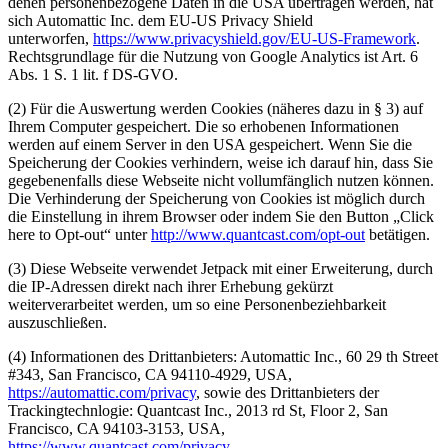
denen personenbezogene Daten in die USA übertragen werden, hat
sich Automattic Inc. dem EU-US Privacy Shield
unterworfen,
https://www.privacyshield.gov/EU-US-Framework
.
Rechtsgrundlage für die Nutzung von Google Analytics ist Art. 6
Abs. 1 S. 1 lit. f DS-GVO.
(2) Für die Auswertung werden Cookies (näheres dazu in § 3) auf
Ihrem Computer gespeichert. Die so erhobenen Informationen
werden auf einem Server in den USA gespeichert. Wenn Sie die
Speicherung der Cookies verhindern, weise ich darauf hin, dass Sie
gegebenenfalls diese Webseite nicht vollumfänglich nutzen können.
Die Verhinderung der Speicherung von Cookies ist möglich durch
die Einstellung in ihrem Browser oder indem Sie den Button „Click
here to Opt-out“ unter
http://www.quantcast.com/opt-out
betätigen.
(3) Diese Webseite verwendet Jetpack mit einer Erweiterung, durch
die IP-Adressen direkt nach ihrer Erhebung gekürzt
weiterverarbeitet werden, um so eine Personenbeziehbarkeit
auszuschließen.
(4) Informationen des Drittanbieters: Automattic Inc., 60 29 th Street
#343, San Francisco, CA 94110-4929, USA,
https://automattic.com/privacy
, sowie des Drittanbieters der
Trackingtechnlogie: Quantcast Inc., 2013 rd St, Floor 2, San
Francisco, CA 94103-3153, USA,
https://www.quantcast.com/privacy
.