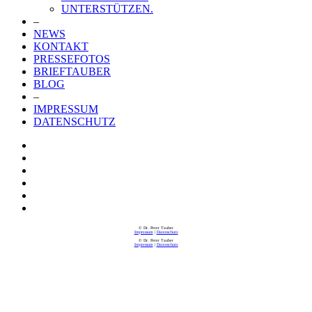
UNTERSTÜTZEN.
–
NEWS
KONTAKT
PRESSEFOTOS
BRIEFTAUBER
BLOG
–
IMPRESSUM
DATENSCHUTZ
© Dr. Peter Tauber
Impressum
|
Datenschutz
© Dr. Peter Tauber
Impressum
|
Datenschutz