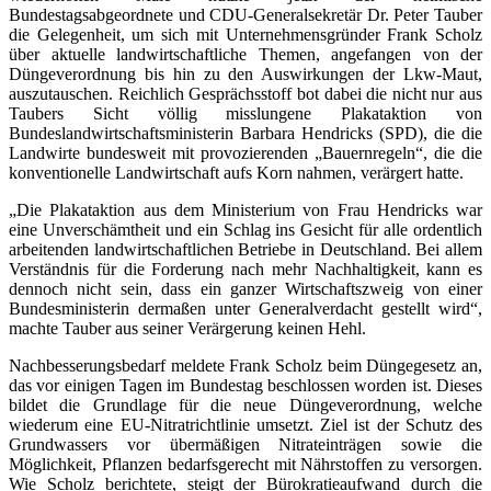
Bundestagsabgeordnete und CDU-Generalsekretär Dr. Peter Tauber
die Gelegenheit, um sich mit Unternehmensgründer Frank Scholz
über aktuelle landwirtschaftliche Themen, angefangen von der
Düngeverordnung bis hin zu den Auswirkungen der Lkw-Maut,
auszutauschen. Reichlich Gesprächsstoff bot dabei die nicht nur aus
Taubers Sicht völlig misslungene Plakataktion von
Bundeslandwirtschaftsministerin Barbara Hendricks (SPD), die die
Landwirte bundesweit mit provozierenden „Bauernregeln“, die die
konventionelle Landwirtschaft aufs Korn nahmen, verärgert hatte.
„Die Plakataktion aus dem Ministerium von Frau Hendricks war
eine Unverschämtheit und ein Schlag ins Gesicht für alle ordentlich
arbeitenden landwirtschaftlichen Betriebe in Deutschland. Bei allem
Verständnis für die Forderung nach mehr Nachhaltigkeit, kann es
dennoch nicht sein, dass ein ganzer Wirtschaftszweig von einer
Bundesministerin dermaßen unter Generalverdacht gestellt wird“,
machte Tauber aus seiner Verärgerung keinen Hehl.
Nachbesserungsbedarf meldete Frank Scholz beim Düngegesetz an,
das vor einigen Tagen im Bundestag beschlossen worden ist. Dieses
bildet die Grundlage für die neue Düngeverordnung, welche
wiederum eine EU-Nitratrichtlinie umsetzt. Ziel ist der Schutz des
Grundwassers vor übermäßigen Nitrateinträgen sowie die
Möglichkeit, Pflanzen bedarfsgerecht mit Nährstoffen zu versorgen.
Wie Scholz berichtete, steigt der Bürokratieaufwand durch die