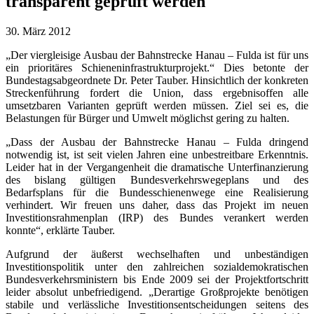
transparent geprüft werden
30. März 2012
„Der viergleisige Ausbau der Bahnstrecke Hanau – Fulda ist für uns
ein prioritäres Schieneninfrastrukturprojekt.“ Dies betonte der
Bundestagsabgeordnete Dr. Peter Tauber. Hinsichtlich der konkreten
Streckenführung fordert die Union, dass ergebnisoffen alle
umsetzbaren Varianten geprüft werden müssen. Ziel sei es, die
Belastungen für Bürger und Umwelt möglichst gering zu halten.
„Dass der Ausbau der Bahnstrecke Hanau – Fulda dringend
notwendig ist, ist seit vielen Jahren eine unbestreitbare Erkenntnis.
Leider hat in der Vergangenheit die dramatische Unterfinanzierung
des bislang gültigen Bundesverkehrswegeplans und des
Bedarfsplans für die Bundesschienenwege eine Realisierung
verhindert. Wir freuen uns daher, dass das Projekt im neuen
Investitionsrahmenplan (IRP) des Bundes verankert werden
konnte“, erklärte Tauber.
Aufgrund der äußerst wechselhaften und unbeständigen
Investitionspolitik unter den zahlreichen sozialdemokratischen
Bundesverkehrsministern bis Ende 2009 sei der Projektfortschritt
leider absolut unbefriedigend. „Derartige Großprojekte benötigen
stabile und verlässliche Investitionsentscheidungen seitens des