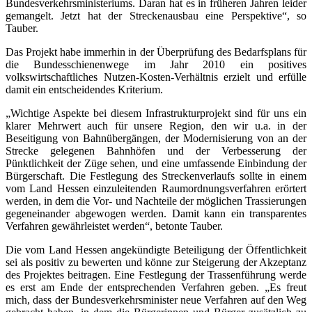
Bundesverkehrsministeriums. Daran hat es in früheren Jahren leider
gemangelt. Jetzt hat der Streckenausbau eine Perspektive“, so
Tauber.
Das Projekt habe immerhin in der Überprüfung des Bedarfsplans für
die Bundesschienenwege im Jahr 2010 ein positives
volkswirtschaftliches Nutzen-Kosten-Verhältnis erzielt und erfülle
damit ein entscheidendes Kriterium.
„Wichtige Aspekte bei diesem Infrastrukturprojekt sind für uns ein
klarer Mehrwert auch für unsere Region, den wir u.a. in der
Beseitigung von Bahnübergängen, der Modernisierung von an der
Strecke gelegenen Bahnhöfen und der Verbesserung der
Pünktlichkeit der Züge sehen, und eine umfassende Einbindung der
Bürgerschaft. Die Festlegung des Streckenverlaufs sollte in einem
vom Land Hessen einzuleitenden Raumordnungsverfahren erörtert
werden, in dem die Vor- und Nachteile der möglichen Trassierungen
gegeneinander abgewogen werden. Damit kann ein transparentes
Verfahren gewährleistet werden“, betonte Tauber.
Die vom Land Hessen angekündigte Beteiligung der Öffentlichkeit
sei als positiv zu bewerten und könne zur Steigerung der Akzeptanz
des Projektes beitragen. Eine Festlegung der Trassenführung werde
es erst am Ende der entsprechenden Verfahren geben. „Es freut
mich, dass der Bundesverkehrsminister neue Verfahren auf den Weg