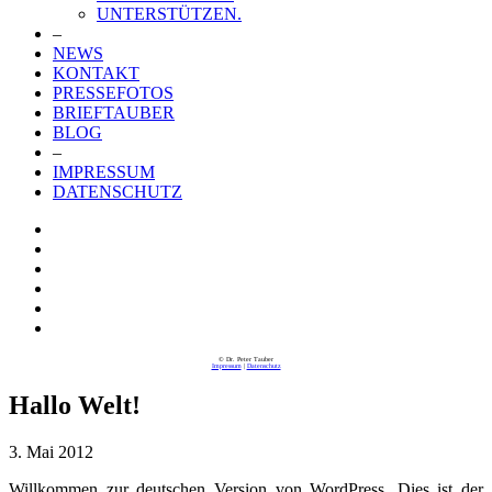
UNTERSTÜTZEN.
–
NEWS
KONTAKT
PRESSEFOTOS
BRIEFTAUBER
BLOG
–
IMPRESSUM
DATENSCHUTZ
© Dr. Peter Tauber
Impressum
|
Datenschutz
Hallo Welt!
3. Mai 2012
Willkommen zur deutschen Version von WordPress. Dies ist der