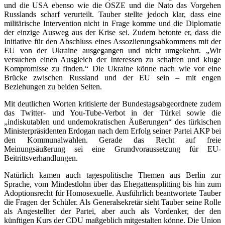
und die USA ebenso wie die OSZE und die Nato das Vorgehen
Russlands scharf verurteilt. Tauber stellte jedoch klar, dass eine
militärische Intervention nicht in Frage komme und die Diplomatie
der einzige Ausweg aus der Krise sei. Zudem betonte er, dass die
Initiative für den Abschluss eines Assoziierungsabkommens mit der
EU von der Ukraine ausgegangen und nicht umgekehrt. „Wir
versuchen einen Ausgleich der Interessen zu schaffen und kluge
Kompromisse zu finden.“ Die Ukraine könne nach wie vor eine
Brücke zwischen Russland und der EU sein – mit engen
Beziehungen zu beiden Seiten.
Mit deutlichen Worten kritisierte der Bundestagsabgeordnete zudem
das Twitter- und You-Tube-Verbot in der Türkei sowie die
„indiskutablen und undemokratischen Äußerungen“ des türkischen
Ministerpräsidenten Erdogan nach dem Erfolg seiner Partei AKP bei
den Kommunalwahlen. Gerade das Recht auf freie
Meinungsäußerung sei eine Grundvoraussetzung für EU-
Beitrittsverhandlungen.
Natürlich kamen auch tagespolitische Themen aus Berlin zur
Sprache, vom Mindestlohn über das Ehegattensplitting bis hin zum
Adoptionsrecht für Homosexuelle. Ausführlich beantwortete Tauber
die Fragen der Schüler. Als Generalsekretär sieht Tauber seine Rolle
als Angestellter der Partei, aber auch als Vordenker, der den
künftigen Kurs der CDU maßgeblich mitgestalten könne. Die Union