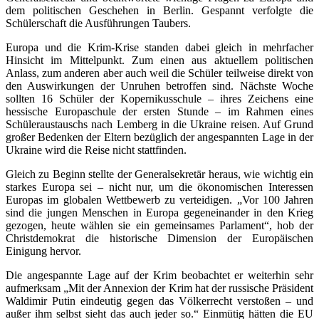
dem politischen Geschehen in Berlin. Gespannt verfolgte die
Schülerschaft die Ausführungen Taubers.
Europa und die Krim-Krise standen dabei gleich in mehrfacher
Hinsicht im Mittelpunkt. Zum einen aus aktuellem politischen
Anlass, zum anderen aber auch weil die Schüler teilweise direkt von
den Auswirkungen der Unruhen betroffen sind. Nächste Woche
sollten 16 Schüler der Kopernikusschule – ihres Zeichens eine
hessische Europaschule der ersten Stunde – im Rahmen eines
Schüleraustauschs nach Lemberg in die Ukraine reisen. Auf Grund
großer Bedenken der Eltern bezüglich der angespannten Lage in der
Ukraine wird die Reise nicht stattfinden.
Gleich zu Beginn stellte der Generalsekretär heraus, wie wichtig ein
starkes Europa sei – nicht nur, um die ökonomischen Interessen
Europas im globalen Wettbewerb zu verteidigen. „Vor 100 Jahren
sind die jungen Menschen in Europa gegeneinander in den Krieg
gezogen, heute wählen sie ein gemeinsames Parlament“, hob der
Christdemokrat die historische Dimension der Europäischen
Einigung hervor.
Die angespannte Lage auf der Krim beobachtet er weiterhin sehr
aufmerksam „Mit der Annexion der Krim hat der russische Präsident
Waldimir Putin eindeutig gegen das Völkerrecht verstoßen – und
außer ihm selbst sieht das auch jeder so.“ Einmütig hätten die EU