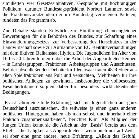
simulierten vier Gesetzesinitiativen. Gespräche mit hochrangigen
Politikern, darunter Bundestagspräsident Norbert Lammert sowie
die Fraktionsvorsitzenden der im Bundestag vertretenen Parteien,
rundeten das Programm ab.
Zur Debatte standen Entwürfe zur Einführung chancengleicher
Bewerbungen für die Behörden des Bundes, zur Schaffung eines
Einwanderungsgesetzes, zur Verbesserung des Tierschutzes in der
Landwirtschaft sowie zur Aufnahme von EU-Beitrittsverhandlungen
mit dem fiktiven Balkanstaat Illyrien. Die Jugendlichen im Alter von
16 bis 20 Jahren lernten dabei die Arbeit der Abgeordneten kennen
– in Landesgruppen, Fraktionen, Arbeitsgruppen und Ausschüssen.
Bei der abschließenden Debatte im Plenarsaal traten 48 Redner aus
allen Spielfraktionen ans Pult und versuchten, Mehrheiten für ihre
politischen Anliegen zu gewinnen. Insbesondere die vollbesetzten
Besuchertribünen sorgten dabei für besonders wirklichkeitsnahe
Bedingungen.
„Es ist schon eine tolle Erfahrung, sich mit Jugendlichen aus ganz
Deutschland auszutauschen, die teilweise ja einen ganz anderen
politischen Hintergrund haben als man selbst, und innerhalb einer
Fraktion zusammenzuarbeiten“, berichtet Kim. Als Mitglied der
Jungen Union kennt sie die Arbeit an der „Basis“ bereits aus dem
Effeff – die Tätigkeit als Abgeordneter – wenn auch nur auf Zeit –
sei aber eine ganz andere, neue Erfahrung. „Allein das Gefühl,