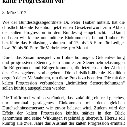
kalte Progression vor
8. März 2012
Wie der Bundestagsabgeordnete Dr. Peter Tauber mitteilt, hat die
christlich-liberale Koalition jetzt einen Gesetzentwurf zum Abbau
der kalten Progression in den Bundestag eingebracht. „Damit
entlasten wir kleine und mittlere Einkommen“, betont Tauber. Er
bezifferte das Entlastungsvolumen auf 15 bis 25 Euro für Ledige
bzw. 30 bis 50 Euro für Verheiratete pro Monat.
Durch das Zusammenspiel von Lohnerhöhungen, Geldentwertung
und progressivem Steuersystem kann es zu Steuermehrbelastungen
für Bürgerinnen und Bürger kommen, die letztlich an der Absicht
des Gesetzgebers vorbeigehen. Die christlich-liberale Koalition
ergreift daher Maßnahmen, um diese Praxis zu beenden. Die mit der
kalten Progression verbundenen „heimlichen Steuererhöhungen“
sollen künftig ausgeglichen werden.
Die Tarifformel wird so verändert, dass zukünftig ein real gleiches,
nur nominal gestiegenes Einkommen mit dem gleichen
Durchschnittssteuersatz wie zuvor belastet wird. Zudem wird der
Effekt der kalten Progression künftig stärker in den Blick
genommen und seine Wirkungen regelmäßig überprüft. Hierzu soll
künftig alle zwei Jahre das Ausmaß der kalten Progression ermittelt