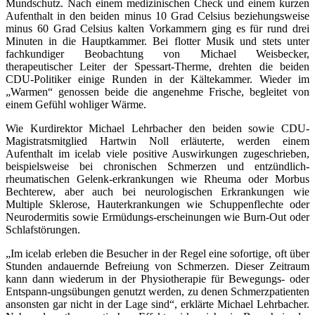
Mundschutz. Nach einem medizinischen Check und einem kurzen
Aufenthalt in den beiden minus 10 Grad Celsius beziehungsweise
minus 60 Grad Celsius kalten Vorkammern ging es für rund drei
Minuten in die Hauptkammer. Bei flotter Musik und stets unter
fachkundiger Beobachtung von Michael Weisbecker,
therapeutischer Leiter der Spessart-Therme, drehten die beiden
CDU-Politiker einige Runden in der Kältekammer. Wieder im
„Warmen“ genossen beide die angenehme Frische, begleitet von
einem Gefühl wohliger Wärme.
Wie Kurdirektor Michael Lehrbacher den beiden sowie CDU-
Magistratsmitglied Hartwin Noll erläuterte, werden einem
Aufenthalt im icelab viele positive Auswirkungen zugeschrieben,
beispielsweise bei chronischen Schmerzen und entzündlich-
rheumatischen Gelenk-erkrankungen wie Rheuma oder Morbus
Bechterew, aber auch bei neurologischen Erkrankungen wie
Multiple Sklerose, Hauterkrankungen wie Schuppenflechte oder
Neurodermitis sowie Ermüdungs-erscheinungen wie Burn-Out oder
Schlafstörungen.
„Im icelab erleben die Besucher in der Regel eine sofortige, oft über
Stunden andauernde Befreiung von Schmerzen. Dieser Zeitraum
kann dann wiederum in der Physiotherapie für Bewegungs- oder
Entspann-ungsübungen genutzt werden, zu denen Schmerzpatienten
ansonsten gar nicht in der Lage sind“, erklärte Michael Lehrbacher.