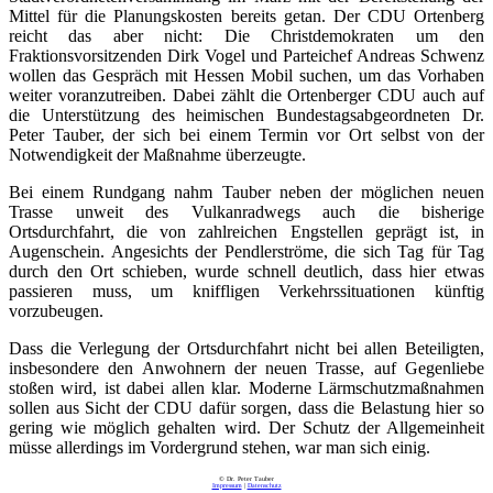
Mittel für die Planungskosten bereits getan. Der CDU Ortenberg
reicht das aber nicht: Die Christdemokraten um den
Fraktionsvorsitzenden Dirk Vogel und Parteichef Andreas Schwenz
wollen das Gespräch mit Hessen Mobil suchen, um das Vorhaben
weiter voranzutreiben. Dabei zählt die Ortenberger CDU auch auf
die Unterstützung des heimischen Bundestagsabgeordneten Dr.
Peter Tauber, der sich bei einem Termin vor Ort selbst von der
Notwendigkeit der Maßnahme überzeugte.
Bei einem Rundgang nahm Tauber neben der möglichen neuen
Trasse unweit des Vulkanradwegs auch die bisherige
Ortsdurchfahrt, die von zahlreichen Engstellen geprägt ist, in
Augenschein. Angesichts der Pendlerströme, die sich Tag für Tag
durch den Ort schieben, wurde schnell deutlich, dass hier etwas
passieren muss, um kniffligen Verkehrssituationen künftig
vorzubeugen.
Dass die Verlegung der Ortsdurchfahrt nicht bei allen Beteiligten,
insbesondere den Anwohnern der neuen Trasse, auf Gegenliebe
stoßen wird, ist dabei allen klar. Moderne Lärmschutzmaßnahmen
sollen aus Sicht der CDU dafür sorgen, dass die Belastung hier so
gering wie möglich gehalten wird. Der Schutz der Allgemeinheit
müsse allerdings im Vordergrund stehen, war man sich einig.
© Dr. Peter Tauber
Impressum
|
Datenschutz