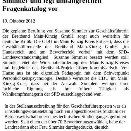
Simmler und legt umfangreichen
Fragenkatalog vor
10. Oktober 2012
Die geplante Berufung von Susanne Simmler zur Geschäftsführerin
der Breitband Main-Kinzig GmbH sorgt auch weiterhin für
deutliche Kritik. Die CDU im Main-Kinzig-Kreis kritisiert, dass die
Geschäftsführerstelle der Breitband Main-Kinzig GmbH „im
Handstreich und am Bewerberfeld vorbei“ mit dem SPD-
Landesvorstandsmitglied Susanne Simmler besetzt werden soll.
Simmler leitet die Wirtschaftsförderung des Main-Kinzig-Kreises
und begleitete das Breitband-Projekt bisher kommissarisch. Von
Hause aus ist sie eigentlich Pädagogin mit dem Schwerpunkt
Persönlichkeitspsychologie. Deshalb vermutet die CDU im Main-
Kinzig-Kreis, dass bei der Auswahl Simmlers weniger ihrer
fachliche Eignung als ihre frühere Tätigkeit als
Wahlkampfmanagerin der SPD ausschlaggebend war.
In der Stellenausschreibung für den Geschäftsführerposten war als
Einstellungsvoraussetzung noch ein abgeschlossenes Studium der
Betriebswirtschaft oder eines technischen Studienganges gefordert
worden. Statt einen der über 70 Bewerber auszuwählen, habe der
Landrat dann aber Frau Simmler durchgedrückt, die sich