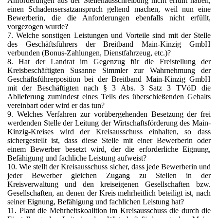
Anforderungen aus der Stellenausschreibung nicht erfüllt haben,
einen Schadensersatzanspruch geltend machen, weil nun eine
Bewerberin, die die Anforderungen ebenfalls nicht erfüllt,
vorgezogen wurde?
7. Welche sonstigen Leistungen und Vorteile sind mit der Stelle
des Geschäftsführers der Breitband Main-Kinzig GmbH
verbunden (Bonus-Zahlungen, Dienstfahrzeug, etc.)?
8. Hat der Landrat im Gegenzug für die Freistellung der
Kreisbeschäftigten Susanne Simmler zur Wahrnehmung der
Geschäftsführerposition bei der Breitband Main-Kinzig GmbH
mit der Beschäftigten nach § 3 Abs. 3 Satz 3 TVöD die
Ablieferung zumindest eines Teils des überschießenden Gehalts
vereinbart oder wird er das tun?
9. Welches Verfahren zur vorübergehenden Besetzung der frei
werdenden Stelle der Leitung der Wirtschaftsförderung des Main-
Kinzig-Kreises wird der Kreisausschuss einhalten, so dass
sichergestellt ist, dass diese Stelle mit einer Bewerberin oder
einem Bewerber besetzt wird, der die erforderliche Eignung,
Befähigung und fachliche Leistung aufweist?
10. Wie stellt der Kreisausschuss sicher, dass jede Bewerberin und
jeder Bewerber gleichen Zugang zu Stellen in der
Kreisverwaltung und den kreiseigenen Gesellschaften bzw.
Gesellschaften, an denen der Kreis mehrheitlich beteiligt ist, nach
seiner Eignung, Befähigung und fachlichen Leistung hat?
11. Plant die Mehrheitskoalition im Kreisausschuss die durch die