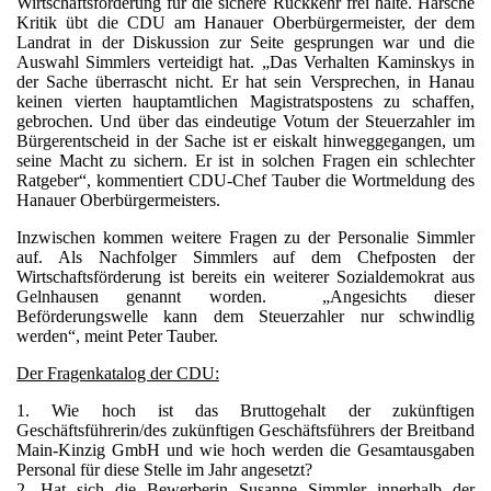
Wirtschaftsförderung für die sichere Rückkehr frei halte. Harsche
Kritik übt die CDU am Hanauer Oberbürgermeister, der dem
Landrat in der Diskussion zur Seite gesprungen war und die
Auswahl Simmlers verteidigt hat. „Das Verhalten Kaminskys in
der Sache überrascht nicht. Er hat sein Versprechen, in Hanau
keinen vierten hauptamtlichen Magistratspostens zu schaffen,
gebrochen. Und über das eindeutige Votum der Steuerzahler im
Bürgerentscheid in der Sache ist er eiskalt hinweggegangen, um
seine Macht zu sichern. Er ist in solchen Fragen ein schlechter
Ratgeber“, kommentiert CDU-Chef Tauber die Wortmeldung des
Hanauer Oberbürgermeisters.
Inzwischen kommen weitere Fragen zu der Personalie Simmler
auf. Als Nachfolger Simmlers auf dem Chefposten der
Wirtschaftsförderung ist bereits ein weiterer Sozialdemokrat aus
Gelnhausen genannt worden. „Angesichts dieser
Beförderungswelle kann dem Steuerzahler nur schwindlig
werden“, meint Peter Tauber.
Der Fragenkatalog der CDU:
1. Wie hoch ist das Bruttogehalt der zukünftigen
Geschäftsführerin/des zukünftigen Geschäftsführers der Breitband
Main-Kinzig GmbH und wie hoch werden die Gesamtausgaben
Personal für diese Stelle im Jahr angesetzt?
2. Hat sich die Bewerberin Susanne Simmler innerhalb der