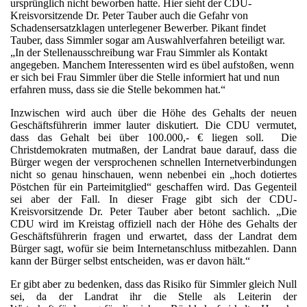
ursprünglich nicht beworben hatte. Hier sieht der CDU-
Kreisvorsitzende Dr. Peter Tauber auch die Gefahr von
Schadensersatzklagen unterlegener Bewerber. Pikant findet
Tauber, dass Simmler sogar am Auswahlverfahren beteiligt war.
„In der Stellenausschreibung war Frau Simmler als Kontakt
angegeben. Manchem Interessenten wird es übel aufstoßen, wenn
er sich bei Frau Simmler über die Stelle informiert hat und nun
erfahren muss, dass sie die Stelle bekommen hat.“
Inzwischen wird auch über die Höhe des Gehalts der neuen
Geschäftsführerin immer lauter diskutiert. Die CDU vermutet,
dass das Gehalt bei über 100.000,- € liegen soll. Die
Christdemokraten mutmaßen, der Landrat baue darauf, dass die
Bürger wegen der versprochenen schnellen Internetverbindungen
nicht so genau hinschauen, wenn nebenbei ein „hoch dotiertes
Pöstchen für ein Parteimitglied“ geschaffen wird. Das Gegenteil
sei aber der Fall. In dieser Frage gibt sich der CDU-
Kreisvorsitzende Dr. Peter Tauber aber betont sachlich. „Die
CDU wird im Kreistag offiziell nach der Höhe des Gehalts der
Geschäftsführerin fragen und erwartet, dass der Landrat dem
Bürger sagt, wofür sie beim Internetanschluss mitbezahlen. Dann
kann der Bürger selbst entscheiden, was er davon hält.“
Er gibt aber zu bedenken, dass das Risiko für Simmler gleich Null
sei, da der Landrat ihr die Stelle als Leiterin der