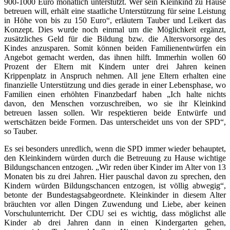
900-1000 Euro monatlich unterstützt. Wer sein Kleinkind zu Hause
betreuen will, erhält eine staatliche Unterstützung für seine Leistung
in Höhe von bis zu 150 Euro“, erläutern Tauber und Leikert das
Konzept. Dies wurde noch einmal um die Möglichkeit ergänzt,
zusätzliches Geld für die Bildung bzw. die Altersvorsorge des
Kindes anzusparen. Somit können beiden Familienentwürfen ein
Angebot gemacht werden, das ihnen hilft. Immerhin wollen 60
Prozent der Eltern mit Kindern unter drei Jahren keinen
Krippenplatz in Anspruch nehmen. All jene Eltern erhalten eine
finanzielle Unterstützung und dies gerade in einer Lebensphase, wo
Familien einen erhöhten Finanzbedarf haben „Ich halte nichts
davon, den Menschen vorzuschreiben, wo sie ihr Kleinkind
betreuen lassen sollen. Wir respektieren beide Entwürfe und
wertschätzen beide Formen. Das unterscheidet uns von der SPD“,
so Tauber.
Es sei besonders unredlich, wenn die SPD immer wieder behauptet,
den Kleinkindern würden durch die Betreuung zu Hause wichtige
Bildungschancen entzogen. „Wir reden über Kinder im Alter von 13
Monaten bis zu drei Jahren. Hier pauschal davon zu sprechen, den
Kindern würden Bildungschancen entzogen, ist völlig abwegig“,
betonte der Bundestagsabgeordnete. Kleinkinder in diesem Alter
bräuchten vor allen Dingen Zuwendung und Liebe, aber keinen
Vorschulunterricht. Der CDU sei es wichtig, dass möglichst alle
Kinder ab drei Jahren dann in einen Kindergarten gehen,