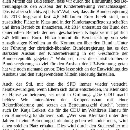
allen Mitteln das Bild stellen, dass wir durch die Einführung des Be-
treuungsgelds den Ausbau der Kinderbetreuung vernachlässigen.
Das ist aber schlichtweg falsch“.
Wahr sei, dass die Bundesregierung
bis 2013 insgesamt fast 4,6 Milliarden Euro bereit stellt, um
zusätzliche Plätze in Kitas und in der Kindertagespflege zu schaffen
und ihren Betrieb zu finanzieren. Ab 2014 unterstützt der Bund den
dauerhaften Betrieb der neu geschaffenen Kitaplätze mit jährlich
845 Millionen Euro. Hinzu kommt die Bereitstel-lung von sehr
zinsgünstigen Krediten an die Kommunen über den Bund. „Unter
der Führung der christlich-liberalen Bundesregierung hat es den
stärksten Ausbau der Kinderbetreuung in der Geschichte der
Bundesrepublik gegeben.“ Wahr sei, dass die christlich-liberale
Bundesregierung so viel für den Ausbau der U3-Betreuung getan
hat wie noch niemand zuvor. Dies lasse sich an der Entwicklung des
Ausbaus und den aufgewendeten Mitteln eindeutig darstellen.
Auch der Stil, mit dem die SPD immer wieder versucht,
herabzuwürdigen, wenn Eltern sich dafür entscheiden, ihr Kleinkind
zu Hause zu betreuen, sei nicht in Ordnung. „Die CDU macht
beides: Wir unterstützen den Krippenausbau mit einer
Rekordförderung und setzen ein Betreuungsgeld durch“, betont
auch Dr. Katja Leikert, die für die CDU im Wahlkreis Hanau für
den Bundestag kandidieren soll. „Wer sein Kleinkind unter drei
Jahren in eine Betreuungseinrichtung geben will oder muss, wird
einen solchen Platz erhalten. Dies wird durch den Steuerzahler mit