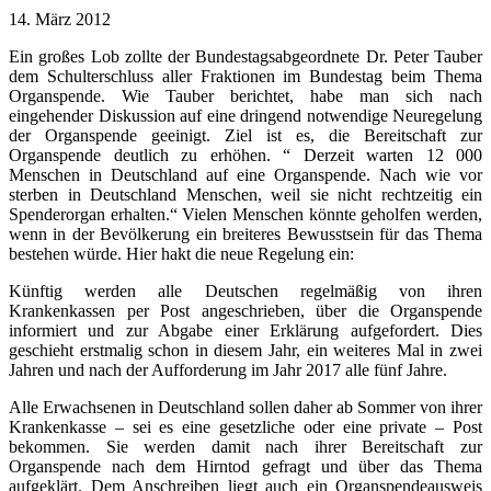
14. März 2012
Ein großes Lob zollte der Bundestagsabgeordnete Dr. Peter Tauber
dem Schulterschluss aller Fraktionen im Bundestag beim Thema
Organspende. Wie Tauber berichtet, habe man sich nach
eingehender Diskussion auf eine dringend notwendige Neuregelung
der Organspende geeinigt. Ziel ist es, die Bereitschaft zur
Organspende deutlich zu erhöhen. “ Derzeit warten 12 000
Menschen in Deutschland auf eine Organspende. Nach wie vor
sterben in Deutschland Menschen, weil sie nicht rechtzeitig ein
Spenderorgan erhalten.“ Vielen Menschen könnte geholfen werden,
wenn in der Bevölkerung ein breiteres Bewusstsein für das Thema
bestehen würde. Hier hakt die neue Regelung ein:
Künftig werden alle Deutschen regelmäßig von ihren
Krankenkassen per Post angeschrieben, über die Organspende
informiert und zur Abgabe einer Erklärung aufgefordert. Dies
geschieht erstmalig schon in diesem Jahr, ein weiteres Mal in zwei
Jahren und nach der Aufforderung im Jahr 2017 alle fünf Jahre.
Alle Erwachsenen in Deutschland sollen daher ab Sommer von ihrer
Krankenkasse – sei es eine gesetzliche oder eine private – Post
bekommen. Sie werden damit nach ihrer Bereitschaft zur
Organspende nach dem Hirntod gefragt und über das Thema
aufgeklärt. Dem Anschreiben liegt auch ein Organspendeausweis