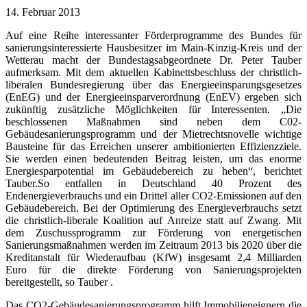
14. Februar 2013
Auf eine Reihe interessanter Förderprogramme des Bundes für
sanierungsinteressierte Hausbesitzer im Main-Kinzig-Kreis und der
Wetterau macht der Bundestagsabgeordnete Dr. Peter Tauber
aufmerksam. Mit dem aktuellen Kabinettsbeschluss der christlich-
liberalen Bundesregierung über das Energieeinsparungsgesetzes
(EnEG) und der Energieeinsparverordnung (EnEV) ergeben sich
zukünftig zusätzliche Möglichkeiten für Interessenten. „Die
beschlossenen Maßnahmen sind neben dem C02-
Gebäudesanierungsprogramm und der Mietrechtsnovelle wichtige
Bausteine für das Erreichen unserer ambitionierten Effizienzziele.
Sie werden einen bedeutenden Beitrag leisten, um das enorme
Energiesparpotential im Gebäudebereich zu heben“, berichtet
Tauber.
So entfallen in Deutschland 40 Prozent des
Endenergieverbrauchs und ein Drittel aller CO2-Emissionen auf den
Gebäudebereich. Bei der Optimierung des Energieverbrauchs setzt
die christlich-liberale Koalition auf Anreize statt auf Zwang. Mit
dem Zuschussprogramm zur Förderung von energetischen
Sanierungsmaßnahmen werden im Zeitraum 2013 bis 2020 über die
Kreditanstalt für Wiederaufbau (KfW) insgesamt 2,4 Milliarden
Euro für die direkte Förderung von Sanierungsprojekten
bereitgestellt, so Tauber .
Das CO2-Gebäudesanierungsprogramm hilft Immobilieneignern die