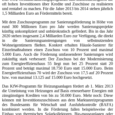
oft hohen Investitionen über Kredite und Zuschüsse zu realisieren
und rentabel zu machen. Für die Jahre 2013 bis 2014 stehen jährlich
1,5 Milliarden Euro an Fördermitteln bereit.
Mit dem Zuschussprogramm zur Sanierungsförderung in Höhe von
rund 300 Millionen Euro pro Jahr werden Sanierungsprojekte
künftig unkompliziert und unbürokratisch gefördert. Bis in das Jahr
2020 stehen insgesamt 2,4 Milliarden Euro zur Verfügung, die direkt
in die Sanierungsanstrengungen von selbstnutzenden
Wohneigentümern fließen. Konkret erhalten Häusle-Sanierer für
Einzelmaßnahmen einen Zuschuss von 10 Prozent und maximal
5.000 Euro. Auch die Förderung umfassenderer Sanierungen wird
zukünftig stark verbessert: Der Zuschuss bei der Modernisierung
zum Energieeffizienzhaus 55 liegt nun bei 25 Prozent statt 20
Prozent und beträgt maximal 18.750 Euro statt 15.000 Euro. Beim
Energieeffizienzhaus 70 wird der Zuschuss von 17,5 auf 20 Prozent
bzw. von maximal 13.125 auf 15.000 Euro hochgesetzt.
Das KfW-Programm für Heizungsanlagen fördert ab 1. März 2013
die Umrüstung von Heizungen auf Basis erneuerbarer Energien mit
zinsgünstigen Krediten von bis zu 50.000 Euro. Mehr noch: Diese
können mit Investitionszuschüssen aus dem Marktanreizprogramm
des Bundesamts für Wirtschaft und Ausfuhrkontrolle (BAFA)
kombiniert werden. In die Förderung fallen beispielsweise der
Einbau von thermischen Solarkollektoren, Bio-masseanlagen oder