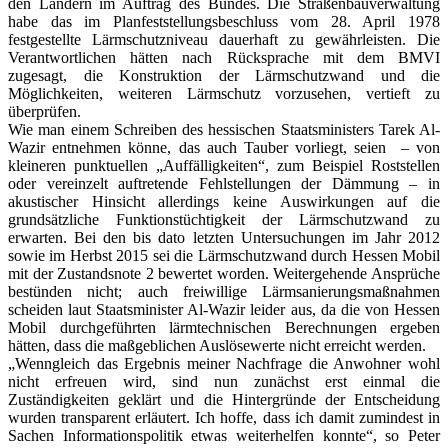
den Ländern im Auftrag des Bundes. Die Straßenbauverwaltung
habe das im Planfeststellungsbeschluss vom 28. April 1978
festgestellte Lärmschutzniveau dauerhaft zu gewährleisten. Die
Verantwortlichen hätten nach Rücksprache mit dem BMVI
zugesagt, die Konstruktion der Lärmschutzwand und die
Möglichkeiten, weiteren Lärmschutz vorzusehen, vertieft zu
überprüfen.
Wie man einem Schreiben des hessischen Staatsministers Tarek Al-
Wazir entnehmen könne, das auch Tauber vorliegt, seien ­ – von
kleineren punktuellen „Auffälligkeiten“, zum Beispiel Roststellen
oder vereinzelt auftretende Fehlstellungen der Dämmung – in
akustischer Hinsicht allerdings keine Auswirkungen auf die
grundsätzliche Funktionstüchtigkeit der Lärmschutzwand zu
erwarten. Bei den bis dato letzten Untersuchungen im Jahr 2012
sowie im Herbst 2015 sei die Lärmschutzwand durch Hessen Mobil
mit der Zustandsnote 2 bewertet worden. Weitergehende Ansprüche
bestünden nicht; auch freiwillige Lärmsanierungsmaßnahmen
scheiden laut Staatsminister Al-Wazir leider aus, da die von Hessen
Mobil durchgeführten lärmtechnischen Berechnungen ergeben
hätten, dass die maßgeblichen Auslösewerte nicht erreicht werden.
„Wenngleich das Ergebnis meiner Nachfrage die Anwohner wohl
nicht erfreuen wird, sind nun zunächst erst einmal die
Zuständigkeiten geklärt und die Hintergründe der Entscheidung
wurden transparent erläutert. Ich hoffe, dass ich damit zumindest in
Sachen Informationspolitik etwas weiterhelfen konnte“, so Peter