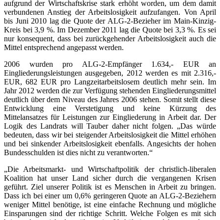
aufgrund der Wirtschaftskrise stark erhöht worden, um dem damit
verbundenen Anstieg der Arbeitslosigkeit aufzufangen. Von April
bis Juni 2010 lag die Quote der ALG-2-Bezieher im Main-Kinzig-
Kreis bei 3,9 %. Im Dezember 2011 lag die Quote bei 3,3 %. Es sei
nur konsequent, dass bei zurückgehender Arbeitslosigkeit auch die
Mittel entsprechend angepasst werden.
2006 wurden pro ALG-2-Empfänger 1.634,- EUR an
Eingliederungsleistungen ausgegeben, 2012 werden es mit 2.316,-
EUR, 682 EUR pro Langzeitarbeitslosem deutlich mehr sein. Im
Jahr 2012 werden die zur Verfügung stehenden Eingliederungsmittel
deutlich über dem Niveau des Jahres 2006 stehen. Somit stellt diese
Entwicklung eine Verstetigung und keine Kürzung des
Mittelansatzes für Leistungen zur Eingliederung in Arbeit dar. Der
Logik des Landrats will Tauber daher nicht folgen. „Das würde
bedeuten, dass wir bei steigender Arbeitslosigkeit die Mittel erhöhen
und bei sinkender Arbeitslosigkeit ebenfalls. Angesichts der hohen
Bundesschulden ist dies nicht zu verantworten.“
„Die Arbeitsmarkt- und Wirtschaftpolitik der christlich-liberalen
Koalition hat unser Land sicher durch die vergangenen Krisen
geführt. Ziel unserer Politik ist es Menschen in Arbeit zu bringen.
Dass ich bei einer um 0,6% geringeren Quote an ALG-2-Beziehern
weniger Mittel benötige, ist eine einfache Rechnung und mögliche
Einsparungen sind der richtige Schritt. Welche Folgen es mit sich