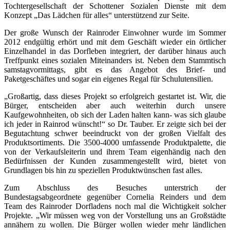
Tochtergesellschaft der Schottener Sozialen Dienste mit dem
Konzept „Das Lädchen für alles“ unterstützend zur Seite.
Der große Wunsch der Rainroder Einwohner wurde im Sommer
2012 endgültig erhört und mit dem Geschäft wieder ein örtlicher
Einzelhandel in das Dorfleben integriert, der darüber hinaus auch
Treffpunkt eines sozialen Miteinanders ist. Neben dem Stammtisch
samstagvormittags, gibt es das Angebot des Brief- und
Paketgeschäftes und sogar ein eigenes Regal für Schulutensilien.
„Großartig, dass dieses Projekt so erfolgreich gestartet ist. Wir, die
Bürger, entscheiden aber auch weiterhin durch unsere
Kaufgewohnheiten, ob sich der Laden halten kann- was sich glaube
ich jeder in Rainrod wünscht!“ so Dr. Tauber. Er zeigte sich bei der
Begutachtung schwer beeindruckt von der großen Vielfalt des
Produktsortiments. Die 3500-4000 umfassende Produktpalette, die
von der Verkaufsleiterin und ihrem Team eigenhändig nach den
Bedürfnissen der Kunden zusammengestellt wird, bietet von
Grundlagen bis hin zu speziellen Produktwünschen fast alles.
Zum Abschluss des Besuches unterstrich der
Bundestagsabgeordnete gegenüber Cornelia Reinders und dem
Team des Rainroder Dorfladens noch mal die Wichtigkeit solcher
Projekte. „Wir müssen weg von der Vorstellung uns an Großstädte
annähern zu wollen. Die Bürger wollen wieder mehr ländlichen