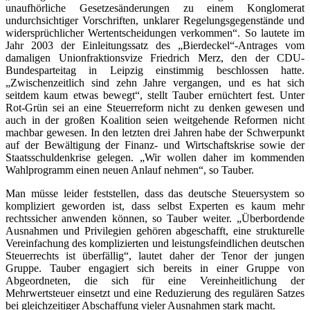
unaufhörliche Gesetzesänderungen zu einem Konglomerat
undurchsichtiger Vorschriften, unklarer Regelungsgegenstände und
widersprüchlicher Wertentscheidungen verkommen“. So lautete im
Jahr 2003 der Einleitungssatz des „Bierdeckel“-Antrages vom
damaligen Unionfraktionsvize Friedrich Merz, den der CDU-
Bundesparteitag in Leipzig einstimmig beschlossen hatte.
„Zwischenzeitlich sind zehn Jahre vergangen, und es hat sich
seitdem kaum etwas bewegt“, stellt Tauber ernüchtert fest. Unter
Rot-Grün sei an eine Steuerreform nicht zu denken gewesen und
auch in der großen Koalition seien weitgehende Reformen nicht
machbar gewesen. In den letzten drei Jahren habe der Schwerpunkt
auf der Bewältigung der Finanz- und Wirtschaftskrise sowie der
Staatsschuldenkrise gelegen. „Wir wollen daher im kommenden
Wahlprogramm einen neuen Anlauf nehmen“, so Tauber.
Man müsse leider feststellen, dass das deutsche Steuersystem so
kompliziert geworden ist, dass selbst Experten es kaum mehr
rechtssicher anwenden können, so Tauber weiter. „Überbordende
Ausnahmen und Privilegien gehören abgeschafft, eine strukturelle
Vereinfachung des komplizierten und leistungsfeindlichen deutschen
Steuerrechts ist überfällig“, lautet daher der Tenor der jungen
Gruppe. Tauber engagiert sich bereits in einer Gruppe von
Abgeordneten, die sich für eine Vereinheitlichung der
Mehrwertsteuer einsetzt und eine Reduzierung des regulären Satzes
bei gleichzeitiger Abschaffung vieler Ausnahmen stark macht.