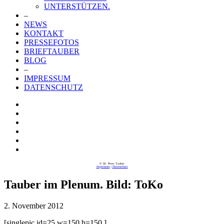
UNTERSTÜTZEN.
–
NEWS
KONTAKT
PRESSEFOTOS
BRIEFTAUBER
BLOG
–
IMPRESSUM
DATENSCHUTZ
© Dr. Peter Tauber
Impressum
|
Datenschutz
Tauber im Plenum. Bild: ToKo
2. November 2012
[singlepic id=25 w=150 h=150 ]