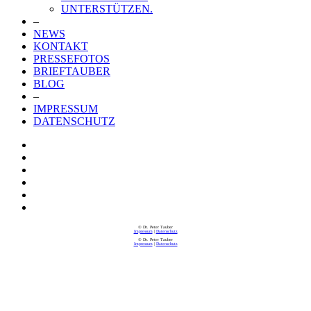
UNTERSTÜTZEN.
–
NEWS
KONTAKT
PRESSEFOTOS
BRIEFTAUBER
BLOG
–
IMPRESSUM
DATENSCHUTZ
© Dr. Peter Tauber
Impressum
|
Datenschutz
© Dr. Peter Tauber
Impressum
|
Datenschutz