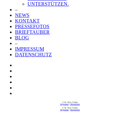
UNTERSTÜTZEN.
–
NEWS
KONTAKT
PRESSEFOTOS
BRIEFTAUBER
BLOG
–
IMPRESSUM
DATENSCHUTZ
© Dr. Peter Tauber
Impressum
|
Datenschutz
© Dr. Peter Tauber
Impressum
|
Datenschutz