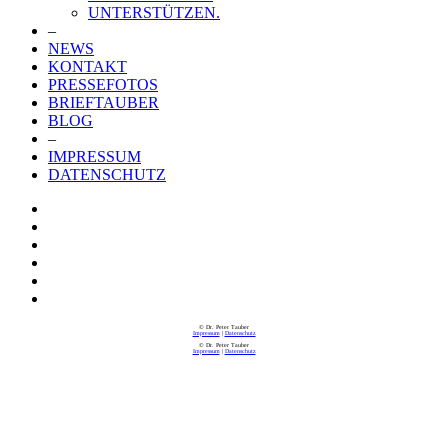
UNTERSTÜTZEN.
–
NEWS
KONTAKT
PRESSEFOTOS
BRIEFTAUBER
BLOG
–
IMPRESSUM
DATENSCHUTZ
© Dr. Peter Tauber
Impressum
|
Datenschutz
© Dr. Peter Tauber
Impressum
|
Datenschutz