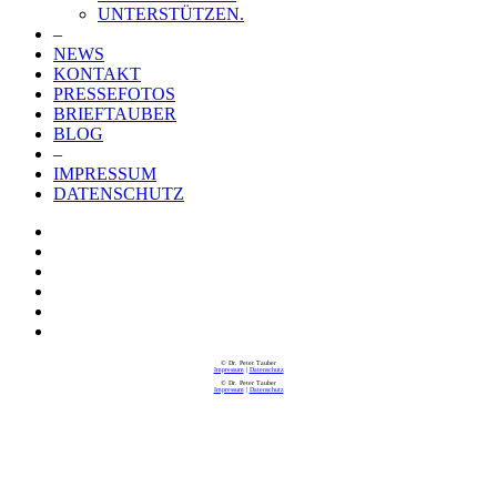
UNTERSTÜTZEN.
–
NEWS
KONTAKT
PRESSEFOTOS
BRIEFTAUBER
BLOG
–
IMPRESSUM
DATENSCHUTZ
© Dr. Peter Tauber
Impressum
|
Datenschutz
© Dr. Peter Tauber
Impressum
|
Datenschutz