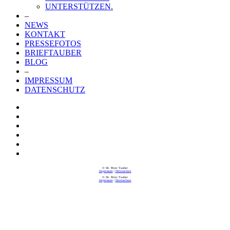
UNTERSTÜTZEN.
–
NEWS
KONTAKT
PRESSEFOTOS
BRIEFTAUBER
BLOG
–
IMPRESSUM
DATENSCHUTZ
© Dr. Peter Tauber
Impressum
|
Datenschutz
© Dr. Peter Tauber
Impressum
|
Datenschutz