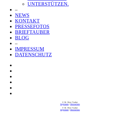
UNTERSTÜTZEN.
–
NEWS
KONTAKT
PRESSEFOTOS
BRIEFTAUBER
BLOG
–
IMPRESSUM
DATENSCHUTZ
© Dr. Peter Tauber
Impressum
|
Datenschutz
© Dr. Peter Tauber
Impressum
|
Datenschutz