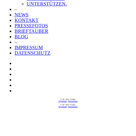
UNTERSTÜTZEN.
–
NEWS
KONTAKT
PRESSEFOTOS
BRIEFTAUBER
BLOG
–
IMPRESSUM
DATENSCHUTZ
© Dr. Peter Tauber
Impressum
|
Datenschutz
© Dr. Peter Tauber
Impressum
|
Datenschutz