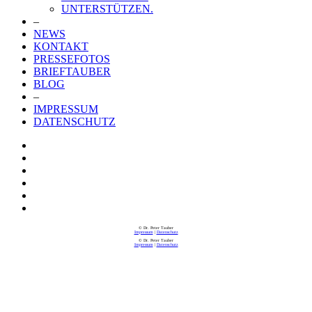
UNTERSTÜTZEN.
–
NEWS
KONTAKT
PRESSEFOTOS
BRIEFTAUBER
BLOG
–
IMPRESSUM
DATENSCHUTZ
© Dr. Peter Tauber
Impressum
|
Datenschutz
© Dr. Peter Tauber
Impressum
|
Datenschutz