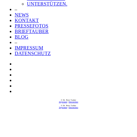
UNTERSTÜTZEN.
–
NEWS
KONTAKT
PRESSEFOTOS
BRIEFTAUBER
BLOG
–
IMPRESSUM
DATENSCHUTZ
© Dr. Peter Tauber
Impressum
|
Datenschutz
© Dr. Peter Tauber
Impressum
|
Datenschutz