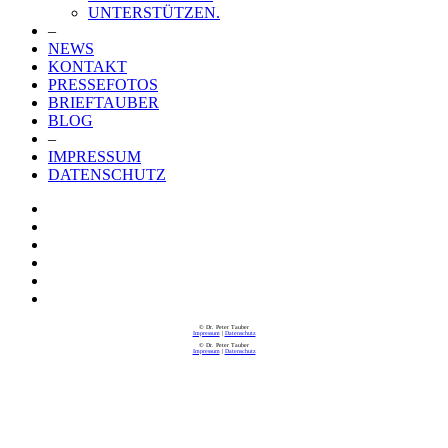
UNTERSTÜTZEN.
–
NEWS
KONTAKT
PRESSEFOTOS
BRIEFTAUBER
BLOG
–
IMPRESSUM
DATENSCHUTZ
© Dr. Peter Tauber
Impressum
|
Datenschutz
© Dr. Peter Tauber
Impressum
|
Datenschutz