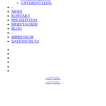
UNTERSTÜTZEN.
–
NEWS
KONTAKT
PRESSEFOTOS
BRIEFTAUBER
BLOG
–
IMPRESSUM
DATENSCHUTZ
© Dr. Peter Tauber
Impressum
|
Datenschutz
© Dr. Peter Tauber
Impressum
|
Datenschutz