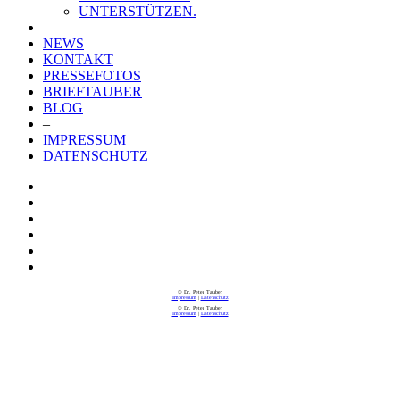
UNTERSTÜTZEN.
–
NEWS
KONTAKT
PRESSEFOTOS
BRIEFTAUBER
BLOG
–
IMPRESSUM
DATENSCHUTZ
© Dr. Peter Tauber
Impressum
|
Datenschutz
© Dr. Peter Tauber
Impressum
|
Datenschutz