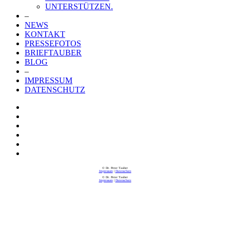
UNTERSTÜTZEN.
–
NEWS
KONTAKT
PRESSEFOTOS
BRIEFTAUBER
BLOG
–
IMPRESSUM
DATENSCHUTZ
© Dr. Peter Tauber
Impressum
|
Datenschutz
© Dr. Peter Tauber
Impressum
|
Datenschutz