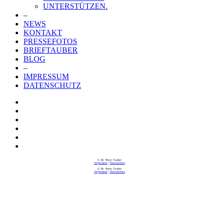
UNTERSTÜTZEN.
–
NEWS
KONTAKT
PRESSEFOTOS
BRIEFTAUBER
BLOG
–
IMPRESSUM
DATENSCHUTZ
© Dr. Peter Tauber
Impressum
|
Datenschutz
© Dr. Peter Tauber
Impressum
|
Datenschutz