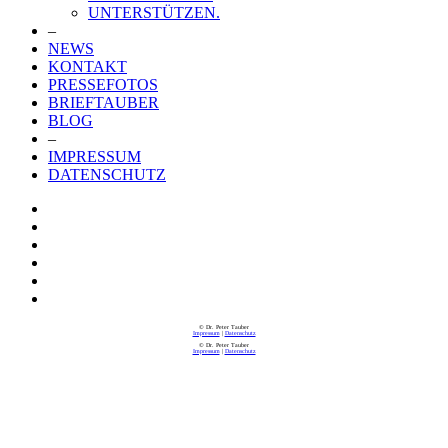
UNTERSTÜTZEN.
–
NEWS
KONTAKT
PRESSEFOTOS
BRIEFTAUBER
BLOG
–
IMPRESSUM
DATENSCHUTZ
© Dr. Peter Tauber
Impressum
|
Datenschutz
© Dr. Peter Tauber
Impressum
|
Datenschutz