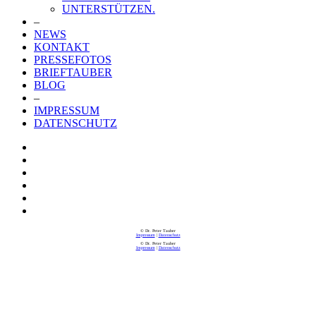
UNTERSTÜTZEN.
–
NEWS
KONTAKT
PRESSEFOTOS
BRIEFTAUBER
BLOG
–
IMPRESSUM
DATENSCHUTZ
© Dr. Peter Tauber
Impressum
|
Datenschutz
© Dr. Peter Tauber
Impressum
|
Datenschutz