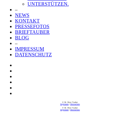
UNTERSTÜTZEN.
–
NEWS
KONTAKT
PRESSEFOTOS
BRIEFTAUBER
BLOG
–
IMPRESSUM
DATENSCHUTZ
© Dr. Peter Tauber
Impressum
|
Datenschutz
© Dr. Peter Tauber
Impressum
|
Datenschutz