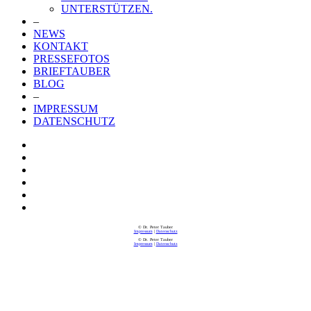
UNTERSTÜTZEN.
–
NEWS
KONTAKT
PRESSEFOTOS
BRIEFTAUBER
BLOG
–
IMPRESSUM
DATENSCHUTZ
© Dr. Peter Tauber
Impressum
|
Datenschutz
© Dr. Peter Tauber
Impressum
|
Datenschutz