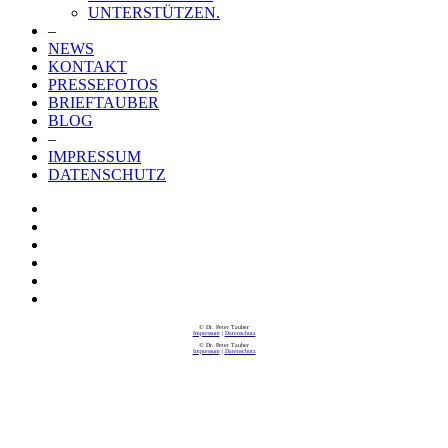
UNTERSTÜTZEN.
–
NEWS
KONTAKT
PRESSEFOTOS
BRIEFTAUBER
BLOG
–
IMPRESSUM
DATENSCHUTZ
© Dr. Peter Tauber
Impressum
|
Datenschutz
© Dr. Peter Tauber
Impressum
|
Datenschutz