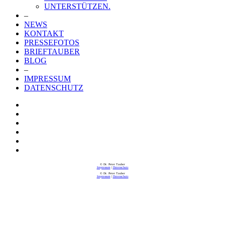
UNTERSTÜTZEN.
–
NEWS
KONTAKT
PRESSEFOTOS
BRIEFTAUBER
BLOG
–
IMPRESSUM
DATENSCHUTZ
© Dr. Peter Tauber
Impressum
|
Datenschutz
© Dr. Peter Tauber
Impressum
|
Datenschutz