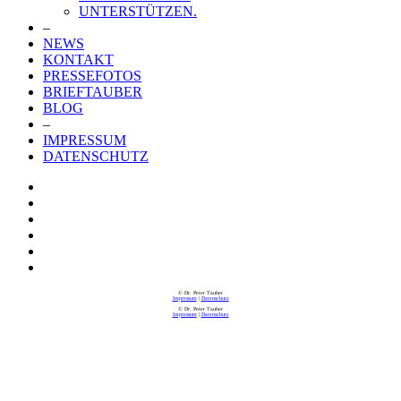
UNTERSTÜTZEN.
–
NEWS
KONTAKT
PRESSEFOTOS
BRIEFTAUBER
BLOG
–
IMPRESSUM
DATENSCHUTZ
© Dr. Peter Tauber
Impressum
|
Datenschutz
© Dr. Peter Tauber
Impressum
|
Datenschutz