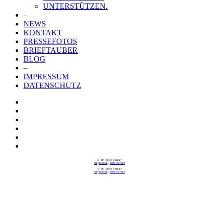
UNTERSTÜTZEN.
–
NEWS
KONTAKT
PRESSEFOTOS
BRIEFTAUBER
BLOG
–
IMPRESSUM
DATENSCHUTZ
© Dr. Peter Tauber
Impressum
|
Datenschutz
© Dr. Peter Tauber
Impressum
|
Datenschutz