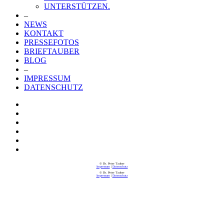
UNTERSTÜTZEN.
–
NEWS
KONTAKT
PRESSEFOTOS
BRIEFTAUBER
BLOG
–
IMPRESSUM
DATENSCHUTZ
© Dr. Peter Tauber
Impressum
|
Datenschutz
© Dr. Peter Tauber
Impressum
|
Datenschutz