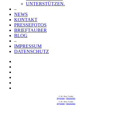
UNTERSTÜTZEN.
–
NEWS
KONTAKT
PRESSEFOTOS
BRIEFTAUBER
BLOG
–
IMPRESSUM
DATENSCHUTZ
© Dr. Peter Tauber
Impressum
|
Datenschutz
© Dr. Peter Tauber
Impressum
|
Datenschutz