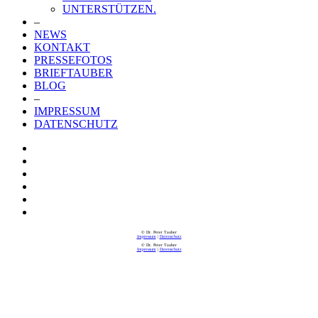
UNTERSTÜTZEN.
–
NEWS
KONTAKT
PRESSEFOTOS
BRIEFTAUBER
BLOG
–
IMPRESSUM
DATENSCHUTZ
© Dr. Peter Tauber
Impressum
|
Datenschutz
© Dr. Peter Tauber
Impressum
|
Datenschutz