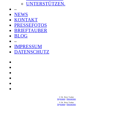
UNTERSTÜTZEN.
–
NEWS
KONTAKT
PRESSEFOTOS
BRIEFTAUBER
BLOG
–
IMPRESSUM
DATENSCHUTZ
© Dr. Peter Tauber
Impressum
|
Datenschutz
© Dr. Peter Tauber
Impressum
|
Datenschutz