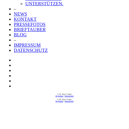
UNTERSTÜTZEN.
–
NEWS
KONTAKT
PRESSEFOTOS
BRIEFTAUBER
BLOG
–
IMPRESSUM
DATENSCHUTZ
© Dr. Peter Tauber
Impressum
|
Datenschutz
© Dr. Peter Tauber
Impressum
|
Datenschutz