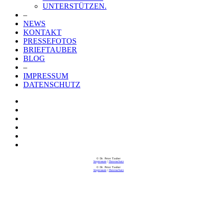
UNTERSTÜTZEN.
–
NEWS
KONTAKT
PRESSEFOTOS
BRIEFTAUBER
BLOG
–
IMPRESSUM
DATENSCHUTZ
© Dr. Peter Tauber
Impressum
|
Datenschutz
© Dr. Peter Tauber
Impressum
|
Datenschutz