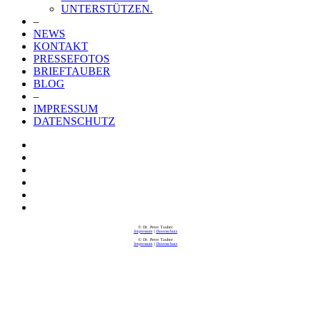
UNTERSTÜTZEN.
–
NEWS
KONTAKT
PRESSEFOTOS
BRIEFTAUBER
BLOG
–
IMPRESSUM
DATENSCHUTZ
© Dr. Peter Tauber
Impressum
|
Datenschutz
© Dr. Peter Tauber
Impressum
|
Datenschutz