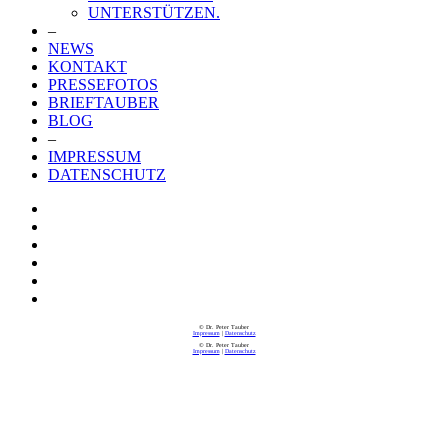
UNTERSTÜTZEN.
–
NEWS
KONTAKT
PRESSEFOTOS
BRIEFTAUBER
BLOG
–
IMPRESSUM
DATENSCHUTZ
© Dr. Peter Tauber
Impressum
|
Datenschutz
© Dr. Peter Tauber
Impressum
|
Datenschutz